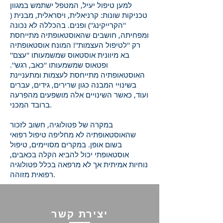
למען טיפול יעיל, המטפל ישתמש במגוון
טכניקות שונות: קרניאלית, ויסראלית, מבנית (
''הקרייקינג'') ופנים. בהכללה לא נכונה
ומפחיתה, חושבים שהאוסטאופתיה מתייחסת
רק ''לטיפול העצמות''! המונח אוסטאופתיה
בא מיוונית אוסטאוס שמשמעותו ''עצם''
ופטאוס שמשמעותו ''כאב, רגש''.
האוסטאופתיה מתייחסת לעצמות ומתעניינת
בשינויי המבנה כגון שרירים, גידים, עברים
ועוד, כאשר השינויים אלה מושפעים מהפרעה
ברובד המכני.
במקרה של פטולוגיה, חשוב לזכור
שהאוסטאופתיה לא מחליפה טיפול רפואי
בשום אופן. במקרים מסויימים, טיפול
אוסטאופתי יכול להביא הקלה בכאבים,
נוחיות אמיתית אך לא מרפאה בכלל פטולוגיה
רפואית מזוהה.
יצירת קשר