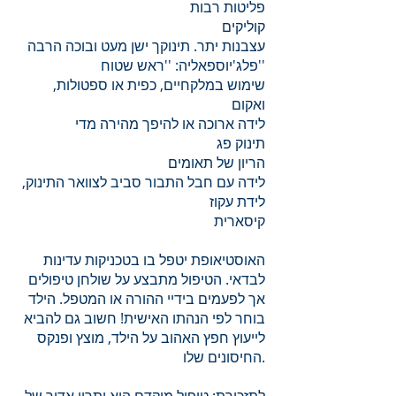
פליטות רבות
קוליקים
עצבנות יתר. תינוקך ישן מעט ובוכה הרבה
פלג'יוספאליה: ''ראש שטוח''
שימוש במלקחיים, כפית או ספטולות,
ואקום
לידה ארוכה או להיפך מהירה מדי
תינוק פג
הריון של תאומים
לידה עם חבל התבור סביב לצוואר התינוק,
לידת עקוז
קיסארית
האוסטיאופת יטפל בו בטכניקות עדינות
לבדאי. הטיפול מתבצע על שולחן טיפולים
אך לפעמים בידיי ההורה או המטפל. הילד
בוחר לפי הנהתו האישית! חשוב גם להביא
לייעוץ חפץ האהוב על הילד, מוצץ ופנקס
החיסונים שלו.