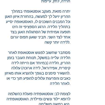
חרדה, לחץ, עייפות
יתרה מזאת, מעקב אוסטאופתי במהלך
ההריון יויעל לך למעשה, בהחזרת איזון האגן
וכל המבנים השוכנים לו, האוסטאופת יסייע
בתהליך הלידה. הרגע הספציפי זה הינו
תופעה אמיתית של הסתגלות האגן בצד
אחד לצד השני. תביני שאגן תפוס יגרום
ללידה יותר קשה.
מסתבר שחשוב לפגוש אוסטאופת לאחר
הלידה: עלייה במשקל, תנוחת העובר בזמן
ההריון, הלידה (במיוחד אם הייתה לידה
קיסרית, אפידוראל, לידה ארוכה) עלולה
להשאיר סימנים בגופך ולהוציא אותו מאיזון.
כאבים והפרעות עלולים להופיע תוך כדי או
לאחר הלידה.
לצומת לב: אוסטאופתיה פועלת כהשלמה
לרופא יילוד ונשים ומיילדת. האוסטאופתיה
היא רפואה משלימה.