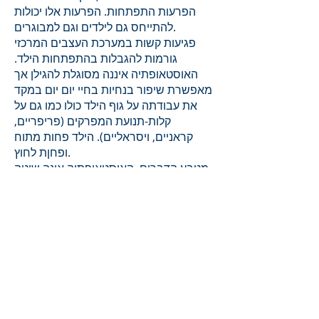
הפרעות התפתחות. הפרעות אלו יכולות
להתייחס גם לילדים וגם למבוגרים.
פגיעות קשות במערכת העצבים המרכזי
גורמות להגבלות בהתפתחות הילד.
האוסטאופתיה איננה מסוגלת להגילן אך
מאפשרת שיפור בנחיות בחיי יום יום במקד
את עבודתה על גוף הילד כולו כמו גם על
קלות-תנועת המפרקים (פריפריים,
קראניים, ויסראליים). הילד פחות מתוח
ופחןת לחוץ.
מטבע הדברים, האוסטאופתיה אינה שיטה
בלעדית וצריכה להכנס למסגרת
תראפיוטית אשר נעזרת בכל האמצעים
המאפשרים לילד להתגבר על הנכות שלו.
המניעה