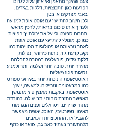
פעם שהינך מתאמן ואי איזון עלול לגרום
הפרעות כגון התכוצויות, דלקות בגידים,
כאבי מפרקים או בטן.
ולכן חשוב להתייעץ עם אוסטיאופת למניעה
ולערוך איתו סיכום בריאותי, להכין מראש
תחרות ספורט ולייעל את יכולתייך הפיזיות.
כמו כן, מומלץ להתייעץ עם אוסטיאופת
לאחר טראומה או פטולוגיות מסויימות כמו
נקע, קרעת גיד, ניתוח כירורגי, נפילות,
דלקת גידים, פובאלגיה במטרה להחלמה
מהירה יותר, טובה יותר ושלמה יותר ולמנוע
נסיגות פוטנציאליות.
האוסטיאופתיה נוכחת יותר באירועי ספורט
כמו במראטונים וטריילים. למעשה, ייעוץ
אוסטיאופתי בעקבות מאמץ פיזי מתמשך
מאפשר החזרת כוחות יותר יעילה. בהורדת
מתחי שרירים, ויסראלים ופנים הנגרמות
מאימון ספורטיבי, האוסטיאופת מאפשר
להגביל את ההתכוצויות והכאבים
מלהתעורר בעתיד כאב גב, צוואר או כתף