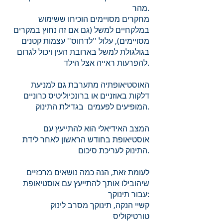
מהר.
מחקרים מסויימים הוכיחו ששימוש
במלקחיים למשל (גם אם זה נחוץ במקרים
מסויימים), עלול ''לדחוס'' עצמות קטנים
בגולגולת למשל בארובת העין ויכול לגרום
להפרעות ראייה אצל הילד.
האוסטיאופתיה מתערבת גם למניעת
דלקות באוזניים או ברונכיוליטיס כרוניים
המופיעים לפעמים בגדילת התינוק.
המצב האידיאלי הוא להתייעץ עם
אוסטיאופת בחודש הראשון לאחר לידת
התינוק לעריכת סיכום.
לעומת זאת, הנה כמה נושאים מרכזיים
שיהובילו אותך להתייעץ עם אוסטיאופת
עבור תינוקך:
קשיי הנקה, תינוקך מסרב לינוק
טורטיקוליס