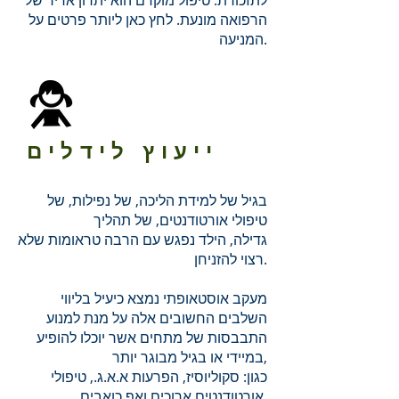
לתזכורת: טיפול מוקדם הוא יתרון אדיר של
הרפואה מונעת. לחץ כאן ליותר פרטים על
המניעה.
ייעוץ לידלים
בגיל של למידת הליכה, של נפילות, של
טיפולי אורטודנטים, של תהליך
גדילה, הילד נפגש עם הרבה טראומות שלא
רצוי להזניחן.
מעקב אוסטאופתי נמצא כיעיל בליווי
השלבים החשובים אלה על מנת למנוע
התבבסות של מתחים אשר יוכלו להופיע
במיידי או בגיל מבוגר יותר,
כגון: סקוליוסיז, הפרעות א.א.ג., טיפולי
אורטודנטים ארוכים ואף כואבים.